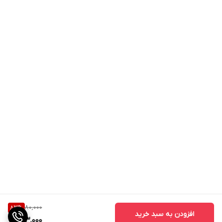
80,000
83
%
افزودن به سبد خرید
13,000