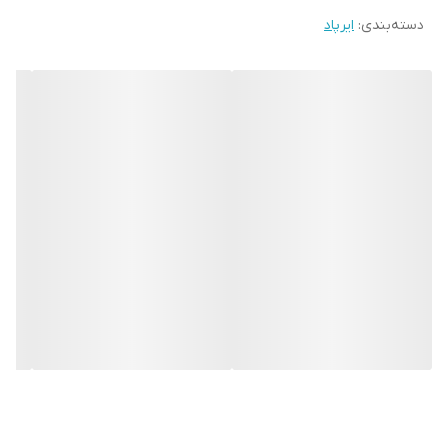
دسته‌بندی
:
ایرپاد
هدفون بیسیم اپل مدل ایرپاد 4 غیر اصل (فول کپی A+++)(فروش
عمده و خرده) Apple Airpods 4 Wireless Headphone