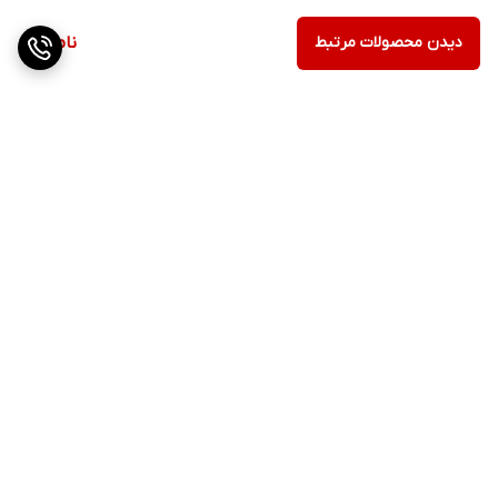
ماندگاری شارژ ۵ ساعته برای گوشی‌ها
دیدن محصولات مرتبط
ناموجود
پشتیبانی از شارژ وایرلس
سازگاری با تمامی گوشی‌های اندروید و iOS
برگشت به بالا
ارسال ویژه
پشتیبانی از ساعت 11صبح الی
21شب