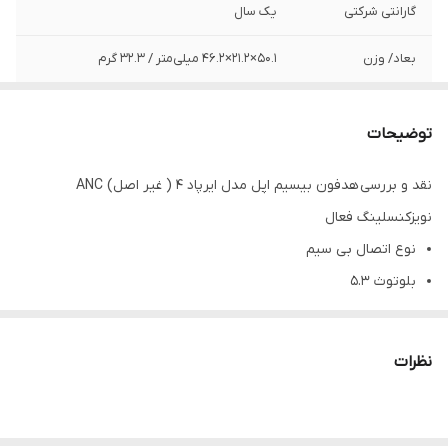
گارانتی شرکتی
یک سال
بعاد/ وزن
50.1×21.2×46.2 میلی‌متر / 32.3 گرم
نوع باتری/ قابل
لیتیوم یونی
تعویض توسط کاربر
توضیحات
نقد و بررسی هدفون بیسیم اپل مدل ایرپاد 4 ( غیر اصل) ANC
نویزکنسلینگ فعال
نوع اتصال بی سیم
بلوتوث ۵.۳
بدنه مقاوم در برابر آب و عرق
عمر باتری ۵ ساعت حالت پخش صدا و تا ۳۰ ساعت با کیس شارژ
نظرات
درگاه شارژ تایپ سی
دارای نمایشگر LED
دارای کنترل لمسی