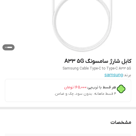
کابل شارژ سامسونگ A33 5G
Samsung Cable Type-C to Type-C A33 5G
برند:
samsung
هر قسط با ترب‌پی:
۱۶۵٬۰۰۰
تومان
۴ قسط ماهانه. بدون سود، چک و ضامن.
مشخصات