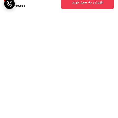
افزودن به سبد خرید
900,000
برگشت به بالا
ارسال ویژه
پشتیبانی از ساعت 11صبح الی
21شب