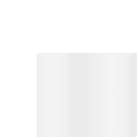
 برای انواع گوشی ها شیائومی و دستگاه ها با ولتاژ یکسان و مشابه می
باشد. این آداپتور 2 پین اروپایی بدون نیاز به تبدیل با کیفیت بالا و جریان دهی واقعی می باشد، توان خروجی این شارژر 120 وات و از تکنولوژی شارژ PD بهره می برد نمایش درصد ریز شارژ و
نمایش 120W MAX که مشخصه شارژر اصلی می باشد کانکتور مادگی USB جهت استفاده از انواع کابل شارژر همراه با کابل تایپ سی و سوکت و پورت نارنجی سرعت و کیفیت شارژ عالی، 100