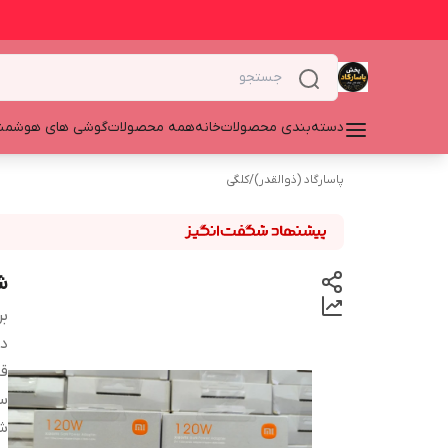
دسته‌بندی محصولات
خانه
همه محصولات
گوشی های هوشمن
پاسارگاد (ذوالقدر)
/
کلگی
شارژر 
بر
دس
قا
س
شا