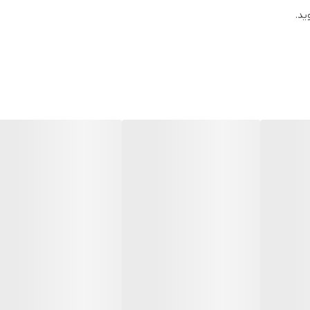
ید.
Xiaomi 120W Fast Charger بهترین کیفیت موجود، گرید A اورجینال آداپتور فست شارژر شیامی یک شارژر مناسب