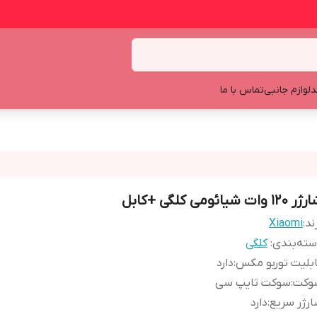
د
لوازم جانبی
تماس با ما
120 وات شیائومی کلگی +کابل
ند:
Xiaomi
ته‌بندی
:
کلگی
بلیت توربو مکس
:
دارد
وکت
:
سوکت تایپ سی
رژر سریع
:
دارد