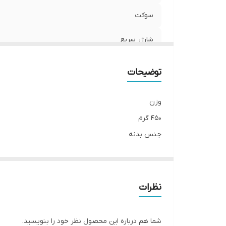
سوکت
شارژر سریع
توضیحات
وزن
۴۵۰ گرم
جنس بدنه
پلی‌کربنات
نوع اتصال به منبع برق
دوشاخه (استاندارد ایران)
نظرات
اقلام همراه
بدون اقلام همراه
شما هم درباره این محصول نظر خود را بنویسید.