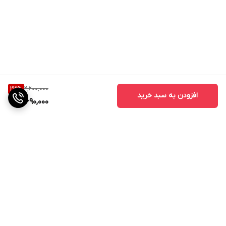
2,200,000
23
%
افزودن به سبد خرید
1,690,000
برگشت به بالا