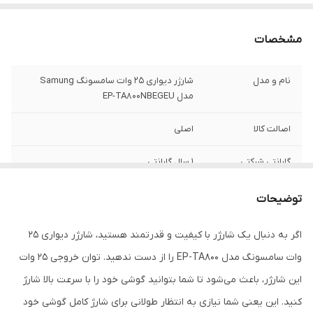
مشخصات
نام و مدل
شارژر دیواری 25 وات سامسونگ Samung
مدل EP-TA800NBEGEU
اصالت کالا
اصلی
گارانتی شرکتی
1 سال گارانتی
سری
Super Fast
توضیحات
سوپر فست
دارد
اگر به دنبال یک شارژر با کیفیت و قدرتمند هستید، شارژر دیواری 25
وات سامسونگ مدل EP-TA800 را از دست ندهید. توان خروجی 25 وات
برند
سامسونگ - Samsung
این شارژر، باعث می‌شود تا شما بتوانید گوشی خود را با سرعت بالا شارژ
وزن بسته بندی
67گرم
کنید. این یعنی شما نیازی به انتظار طولانی برای شارژ کامل گوشی خود