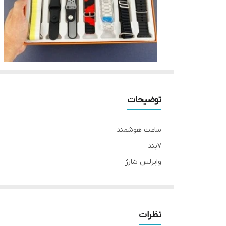
توضیحات
ساعت هوشمند
7بند
وایرلس شارژ
سایز 49
نظرات