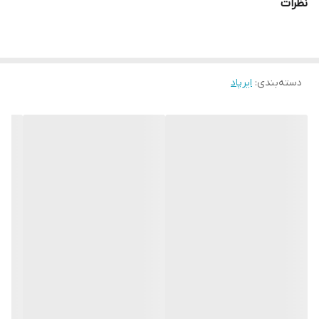
نظرات
وایرلس شارژ
بلند گوی باکس فعال
با خود ایرپادم کم و زیاد میشه صدا
دسته‌بندی
:
ایرپاد
کنار گوشی ایفون به عنوان اصلی شناسایی میشه
به همه گوشیا وصل میشه
صدا و بیس عالی
باتری به شدت قوی