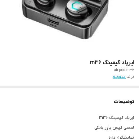
ایرپاد گیمینگ m36
air pod m36
برند:
متفرقه
توضیحات
ایرپاد گیمینگ m36
لمسی کیس پاور بانکی
نمایشگرم داره