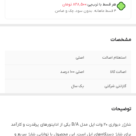
هر قسط با ترب‌پی:
۸۲۸٬۵۰۰
تومان
۴ قسط ماهانه. بدون سود، چک و ضامن.
مشخصات
استعلام اصالت
اصلی
اصالت کالا
اصلی 100 درصد
گارانتی شرکتی
یک سال
قابلیت‌های شارژر
تکنولوژی شارژ سریع (Fast Charge)
توضیحات
توضیحات
دارای گواهی CE
شارژر دیواری 20 وات اپل مدل B/A یکی از اداپتورهای پرقدرت و کارآمد
پارت نامبر
ba
برای شارژ دستگاه‌های اپل است. این محصول با توانایی شارژ سریع و