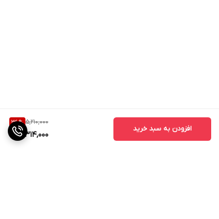
5,210,000
36
%
افزودن به سبد خرید
3,314,000