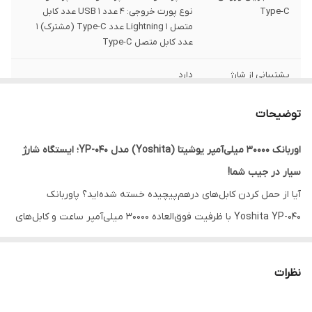
Type-C
نوع پورت خروجی: 4 عدد USB 1 عدد کابل
متصل Lightning 1 عدد Type-C (مشترک) 1
عدد کابل متصل Type-C
پشتیبانی از شارژ
دارد
سریع:
توضیحات
اصالت کالا
دارد
اوربانک ۳۰۰۰۰ میلی‌آمپر یوشیتا (Yoshita) مدل YP-040؛ ایستگاه شارژ
نمایشگر دیجیتال
دارد
سیار در جیب شما!
​آیا از حمل کردن کابل‌های درهم‌پیچیده خسته شده‌اید؟ پاوربانک
Yoshita YP-040 با ظرفیت فوق‌العاده ۳۰۰۰۰ میلی‌آمپر ساعت و کابل‌های
داخلی، تمام نیازهای شارژ شما را در یک بدنه خوش‌ساخت جمع کرده
است. این غول انرژی، همراهی بی‌نظیر برای سفرهای طولانی، کوهنوردی و
نظرات
روزهایی است که دسترسی به پریز برق ندارید.