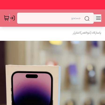
پاسارگاد (ذوالقدر)
/
شارژر