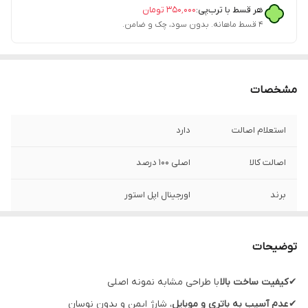
هر قسط با ترب‌پی:
۳۵۰٬۰۰۰
تومان
۴ قسط ماهانه. بدون سود، چک و ضامن.
مشخصات
استعلام اصالت
دارد
اصالت کالا
اصلی 100 درصد
برند
اورجینال اپل استور
گارانتی شرکتی
یک سال
توضیحات
مدل
مدل A2561
✔
کیفیت ساخت بالا
با طراحی مشابه نمونه اصلی
قابلیت‌های ویژه
اصل ویتنام
✔
عدم آسیب به باتری و موبایل
، شارژ ایمن و بدون نوسان