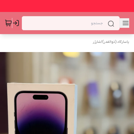
پاسارگاد (ذوالقدر)
/
شارژر