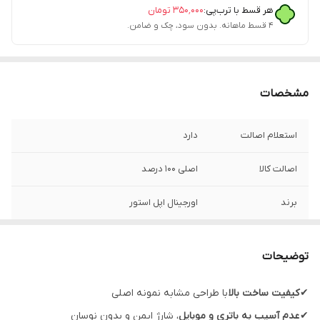
هر قسط با ترب‌پی:
۳۵۰٬۰۰۰
تومان
۴ قسط ماهانه. بدون سود، چک و ضامن.
مشخصات
استعلام اصالت
دارد
اصالت کالا
اصلی 100 درصد
برند
اورجینال اپل استور
گارانتی شرکتی
یک سال
توضیحات
مدل
مدل A2561
✔
کیفیت ساخت بالا
با طراحی مشابه نمونه اصلی
قابلیت‌های ویژه
اصل ویتنام
✔
عدم آسیب به باتری و موبایل
، شارژ ایمن و بدون نوسان