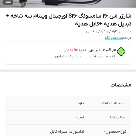
شارژر اس 26 سامسونگ S26 اورجینال ویتنام سه شاخه +
تبدیل هدیه +کابل هدیه
یک سال گارانتی شرکتی طلایی
برند:
سامسونگ
هر قسط با ترب‌پی:
۹۵۰٬۰۰۰
تومان
۴ قسط ماهانه. بدون سود، چک و ضامن.
مشخصات
استعلام اصالت
دارد
اصالت کالا
اصلی
نوع-محصول-
اداپتور به همراه کابل