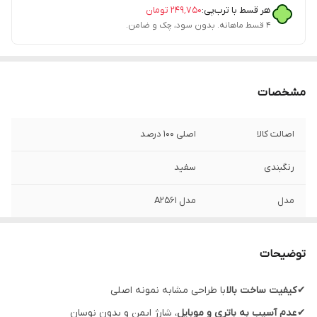
هر قسط با ترب‌پی:
۲۴۹٬۷۵۰
تومان
۴ قسط ماهانه. بدون سود، چک و ضامن.
مشخصات
اصالت کالا
اصلی 100 درصد
رنگبندی
سفید
مدل
مدل A2561
گارانتی شرکتی
یک سال
توضیحات
مناسب برای
ایفون 11 الی 14
✔
کیفیت ساخت بالا
با طراحی مشابه نمونه اصلی
قابلیت‌های ویژه
اصل ویتنام
✔
عدم آسیب به باتری و موبایل
، شارژ ایمن و بدون نوسان