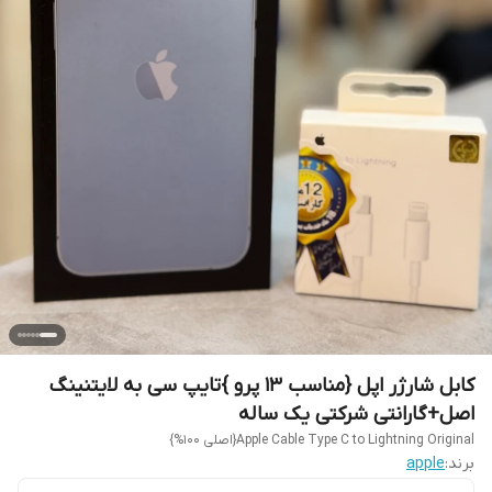
کابل شارژر اپل {مناسب 13 پرو }تایپ سی به لایتنینگ
اصل+گارانتی شرکتی یک ساله
Apple Cable Type C to Lightning Original{اصلی 100%}
برند:
apple