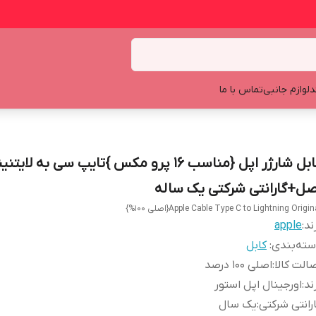
د
لوازم جانبی
تماس با ما
کابل شارژر اپل {مناسب 16 پرو مکس }تایپ سی به لایت
صل+گارانتی شرکتی یک ساله
Apple Cable Type C to Lightning Origin{اصلی 100%}
ند:
apple
ته‌بندی
:
کابل
الت کالا
:
اصلی 100 درصد
ند
:
اورجینال اپل استور
رانتی شرکتی
:
یک سال