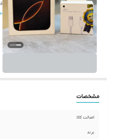
قا
ف
ن
پ
سا
مشخصات
اصالت کالا
برند