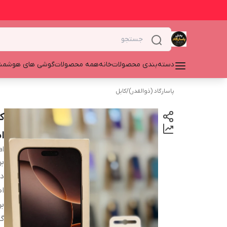
دسته‌بندی محصولات
خانه
همه محصولات
گوشی های هوشمن
پاسارگاد (ذوالقدر)
/
کابل
ا
al
بر
دس
اص
بر
گا