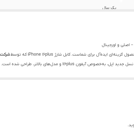
یک سال
اصل ویتنام
دارد
2 سر تایپ سی
ینه‌ای ایده‌آل برای شماست. کابل شارژ iPhone 16plus که توسط
شرکت اپل
 آیفون 116plus و مدل‌های بالاتر، طراحی شده است.
ایفون 15 الی 17 پرمکس
 دوام، از آسیب‌دیدگی و پارگی در اثر استفاده روزمره جلوگیری می‌کند.
طول کابل
ده است که
نشانه‌ اصلی بودن کابل
می‌باشد و تنها در کابل‌های اورجینال اپل وجود
ید.