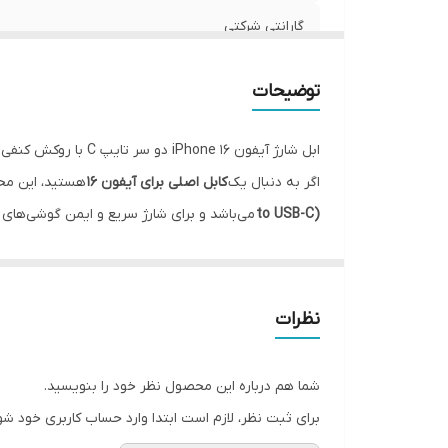
گارانتی شرکتی
قابلیت‌های ویژه
توضیحات
فست شارژ
ابل شارژ آیفون iPhone 16 دو سر تایپ C با روکش کنفی – اصلی و اورجینال
پورت ها
اگر به دنبال یک
کابل اصلی برای آیفون 16
هستید، این محصول گز
to USB-C)
می‌باشد و برای شارژ سریع و ایمن گوشی‌های نسل جدید اپل، به‌خصوص
سازگار با
این کابل دارای
روکش کنفی مقاوم
بوده که علاوه بر افزایش
محل کار یا خودرو می‌باشد.
دندانه‌های طلایی رنگ
در داخل سوکت‌ها قابل مشاه
نظرات
🔌 این کابل شارژ آیفون 16، انتخابی مطمئن برای کسانی است که به دنبال سرعت، کیفیت و اصالت هستند.
شما هم درباره این محصول نظر خود را بنویسید.
برای ثبت نظر، لازم است ابتدا وارد حساب کاربری خود شو