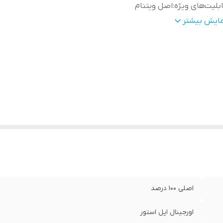
بلیت‌های ویژه
:
اصل ویتنام
ست شارژ
:
دارد
مایش بیشتر
ورت ها
:
2 سر تایپ سی
زگار با
:
ایفون 15 الی 17 پرمکس
اصلی 100 درصد
اورجینال اپل استور