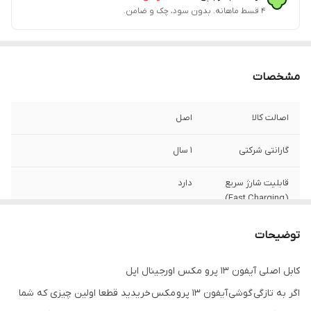
۴ قسط ماهانه. بدون سود، چک و ضامن.
مشخصات
اصالت کالا
اصل
گارانتی شرکتی
1 سال
قابلیت شارژ سریع
دارد
(Fast Charging)
دیتا برای انتقال
دارد
توضیحات
فایل
کابل اصلی آیفون 13 پرو مکس اورجینال اپل
مناسب برای گوشی
iphone -11-12-13-13pro-13pro max
اگر به تازگی گوشی آیفون 13 پرو مکس خریدید قطعا اولین چیزی که شما
های