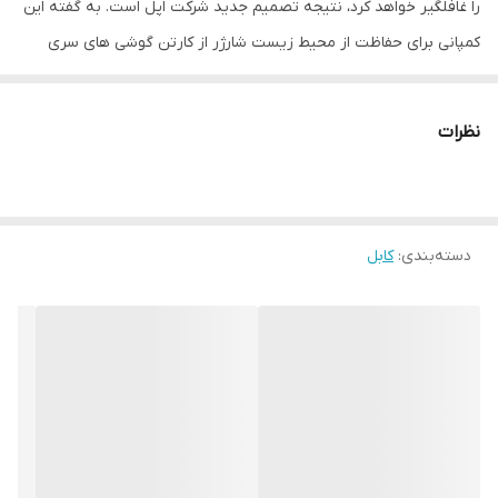
را غافلگیر خواهد کرد، نتیجه تصمیم جدید شرکت اپل است. به گفته این
کمپانی برای حفاظت از محیط زیست شارژر از کارتن گوشی های سری
جدید حذف شده است.با این حساب نیاز به
خرید کابل شارژ اپل آیفون 13
پرو مکس
یکی از اولین دغدغه های شما خواهد بود. البته شاید از قبل
نظرات
آمادگی عدم وجود شارژر در جعبه گوشی را داشتید. به هر حال اکثر
طرفداران اپل این خبر عجیب را شنیده و هنگام خرید محصولات جدید
اپل به آن آگاهند. در این صفحه به معرفی مشخصات و ویژگی های کابل
دسته‌بندی
:
کابل
شارژ این مدل می پردازیم. در هر صورت هنگام خرید گوشی
جدیدتان
ک
ابل شارژ اصلی آیفون 13 پرو مکس
همراه با آداپتورش اولین
نیاز اصلی شما قبل از خرید هر گونه اکسسوری دیگرست چون بر خلاف
مدل های پیشین شارژر گوشی در کارتن وجود ندارد. البته
خرید کابل شارژ
اصلی آیفون 13pro max
فقط مختص به خریداران جدید نیست و گاهی
گم شدن کابل شارژ قبلی یا فرسوده و خراب شدنش میتواند علت خرید
یک
سیم شارژ آیفون 13 پرو مکس
باشد. با ما همراه باشید تا مشخصات و