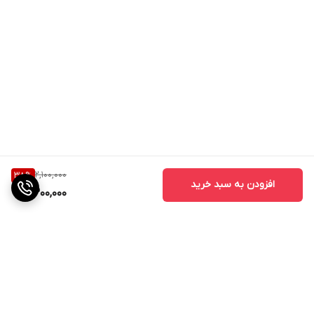
2,100,000
38
%
افزودن به سبد خرید
1,300,000