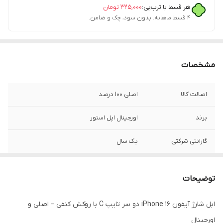
هر قسط با ترب‌پی:
۳۲۵٬۰۰۰
تومان
۴ قسط ماهانه. بدون سود، چک و ضامن.
مشخصات
اصالت کالا
اصلی 100 درصد
برند
اورجینال اپل استور
گارانتی شرکتی
یک سال
قابلیت‌های ویژه
اصل ویتنام
توضیحات
فست شارژ
دارد
ابل شارژ آیفون iPhone 16 دو سر تایپ C با روکش کنفی – اصلی و
پورت ها
2 سر تایپ سی
اورجینال