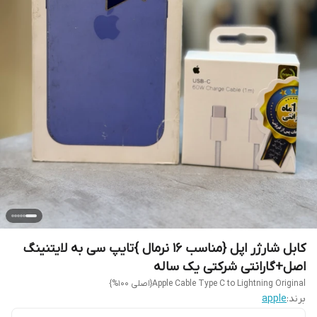
کابل شارژر اپل {مناسب 16 نرمال }تایپ سی به لایتنینگ
اصل+گارانتی شرکتی یک ساله
Apple Cable Type C to Lightning Original{اصلی 100%}
برند:
apple