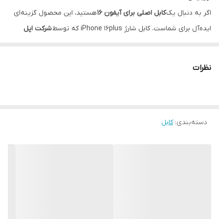
سازگار با
ایفون 15 الی 17 پرمکس
اگر به دنبال یک
کابل اصلی برای آیفون 16
هستید، این محصول گزینه‌ای
ایده‌آل برای شماست. کابل شارژ iPhone 16plus که توسط
شرکت اپل
(Apple)
تولید شده، از نوع
دو سر تایپ C (USB-C to USB-C)
می‌باشد و
برای شارژ سریع و ایمن گوشی‌های نسل جدید اپل، به‌خصوص آیفون
نظرات
116plus و مدل‌های بالاتر، طراحی شده است.
این کابل دارای
روکش کنفی مقاوم
بوده که علاوه بر افزایش دوام، از
آسیب‌دیدگی و پارگی در اثر استفاده روزمره جلوگیری می‌کند.
طول کابل
یک متر
دسته‌بندی
:
کابل
بوده و گزینه‌ای مناسب برای استفاده در منزل، محل کار یا خودرو
می‌باشد.
دندانه‌های طلایی رنگ
در داخل سوکت‌ها قابل مشاهده است که
نشانه‌
اصلی بودن کابل
می‌باشد و تنها در کابل‌های اورجینال اپل وجود دارد.
🔌 این کابل شارژ آیفون 16، انتخابی مطمئن برای کسانی است که به دنبال
سرعت، کیفیت و اصالت هستند.