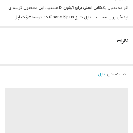
سازگار با
ایفون 15 الی 17 پرمکس
اگر به دنبال یک
کابل اصلی برای آیفون 16
هستید، این محصول گزینه‌ای
ایده‌آل برای شماست. کابل شارژ iPhone 16plus که توسط
شرکت اپل
(Apple)
تولید شده، از نوع
دو سر تایپ C (USB-C to USB-C)
می‌باشد و
برای شارژ سریع و ایمن گوشی‌های نسل جدید اپل، به‌خصوص آیفون
نظرات
116plus و مدل‌های بالاتر، طراحی شده است.
این کابل دارای
روکش کنفی مقاوم
بوده که علاوه بر افزایش دوام، از
آسیب‌دیدگی و پارگی در اثر استفاده روزمره جلوگیری می‌کند.
طول کابل
یک متر
دسته‌بندی
:
کابل
بوده و گزینه‌ای مناسب برای استفاده در منزل، محل کار یا خودرو
می‌باشد.
دندانه‌های طلایی رنگ
در داخل سوکت‌ها قابل مشاهده است که
نشانه‌
اصلی بودن کابل
می‌باشد و تنها در کابل‌های اورجینال اپل وجود دارد.
🔌 این کابل شارژ آیفون 16، انتخابی مطمئن برای کسانی است که به دنبال
سرعت، کیفیت و اصالت هستند.