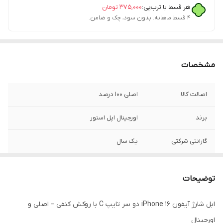
هر قسط با ترب‌پی:
۳۷۵٬۰۰۰
تومان
۴ قسط ماهانه. بدون سود، چک و ضامن.
مشخصات
اصالت کالا
اصلی 100 درصد
برند
اورجینال اپل استور
گارانتی شرکتی
یک سال
قابلیت‌های ویژه
اصل ویتنام
توضیحات
فست شارژ
دارد
ابل شارژ آیفون iPhone 16 دو سر تایپ C با روکش کنفی – اصلی و
پورت ها
2 سر تایپ سی
اورجینال