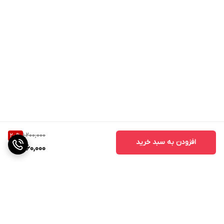
1,200,000
20
%
افزودن به سبد خرید
960,000