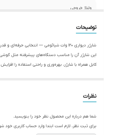
ولتاژ خروجی
شدت جریان خروجی
توضیحات
بازه طول کابل
شارژر دیواری 120 وات شیائومی — انتخابی حرفه‌ای و قدرتمند برای کسانی است که می‌خواهند
سازگار با گوشی های
این شارژر آن را مناسب دستگاه‌های پیشرفته مثل گوشی‌ها
کابل همراه با شارژر، بهره‌وری و راحتی استفاده را افز
سایر مشخصات
هستند، مزیت بزرگی است.
امکان انتقال اطلاعات
تجربه شارژ سریع و مطمئن را برایتان فراهم کند. در نتی
نظرات
از نظر ایمنی نیز، شارژر دی
بنابراین خیالتان راحت است که هم گوشی و لپ‌تاپ‌تان ر
شما هم درباره این محصول نظر خود را بنویسید.
طراحی جمع‌وجور و سبک این شارژر حمل و نقل آن را آسان 
برای ثبت نظر، لازم است ابتدا وارد حساب کاربری خود شو
همراهتان است.