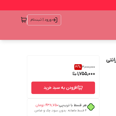
ورود | ثبت‌نام
گارانتی
41
%
3,000,000
1,755,000
افزودن به سبد خرید
هر قسط با ترب‌پی:
۴۳۸٬۷۵۰
تومان
۴ قسط ماهانه. بدون سود، چک و ضامن.