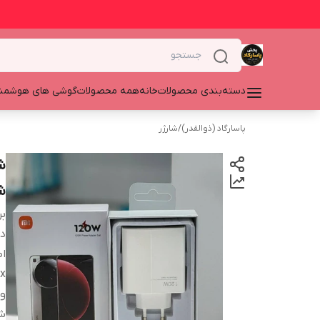
دسته‌بندی محصولات
خانه
همه محصولات
گوشی های هوشمن
پاسارگاد (ذوالقدر)
/
شارژر
ش
بر
دس
اص
x
ول
ش