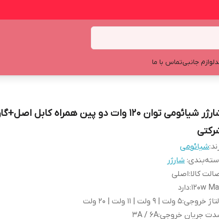
د
لوازم جانبی
تماس با ما
شارژر شیائومی توان 120 وات دو پین همراه کابل اصل+
رکتی
ند:
شیائومی
ته‌بندی
:
شارژر
الت کالا
:
اصلی
120w Ma
:
دارد
تاژ خروجی
:
5 ولت | 9 ولت | 11 ولت | 20 ولت
دت جریان خروجی
:
3A / 6A