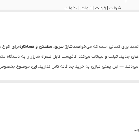
5 ولت | 9 ولت | 11 ولت | 20 ولت
3A / 6A
100 سانتی متر
شارژ سریع، مطمئن و همه‌کاره
گوشی های شیائومی با قابلیت شارژ توربو 120 وات
ی جدید، تبلت و لپ‌تاپ می‌کند. کافیست کابل همراه شارژر را به دستگاه متصل ک
ایش می‌دهد — این یعنی نیازی به خرید جداگانه کابل ندارید. این موضوع بخصوص 
داراری فناوری گان Gan فوق سریع,کابل 6 آمپر
دارد
جه برای استفاده روزمره، کاری، تحصیلی یا سفر بسیار مناسب است.
واری 120 وات شیائومی با مدارهای حفاظتی مجهز است — برای جلوگیری از آسیب به باتری یا خود دس
ا سریع شارژ می‌کنید و هم سلامتی باتری حفظ می‌شود.
کرده است؛ به‌سادگی در کیف، کوله یا جیب جا می‌گیرد و برای خانه، دفتر کار 
ید.