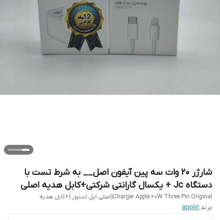
شارژر ۲۰ وات سه پین آیفون اصل__ به شرط تست با
دستگاه Jc + یکسال گارانتی شرکتی+کابل هدیه اصلی
Charger Apple 20W Three Pin Original{اصلی اپل استور }+کابل هدیه
برند:
apple