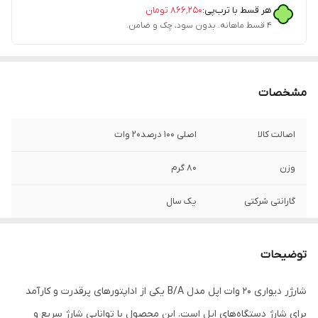
هر قسط با ترب‌پی:
۸۶۶٬۲۵۰
تومان
۴ قسط ماهانه. بدون سود، چک و ضامن.
مشخصات
اصالت کالا
اصلی 100 درصد20 وات
وزن
80 گرم
گارانتی شرکتی
یک سال
اتعداد پین درگاه
12 پین پشت و رو (مجموعا 24 پین)
خروجی
توضیحات
پارت نامبر
BA
شارژر دیواری 20 وات اپل مدل B/A یکی از اداپتورهای پرقدرت و کارآمد
برای شارژ دستگاه‌های اپل است. این محصول با توانایی شارژ سریع و
توانایی شارژ
20 وات