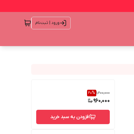
ورود | ثبت‌نام
20
%
1,200,000
960,000
افزودن به سبد خرید