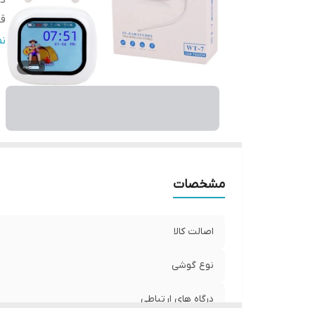
در
قا
نح
ن
نو
بل
قا
قا
د
قا
سا
مشخصات
م
اصالت کالا
را
اق
نوع گوشی
ه
درگاه های ارتباطی