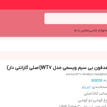
د
لوازم جانبی
تماس با ما
فون بی سیم ویسمی مدل WT7(اصلی گارانتی دار)
wisme WT7 Wireless Headpho
ند:
wisme
ته‌بندی
:
ایرپاد
الت کالا
:
اصلی
وع گوشی
:
دو گوشی