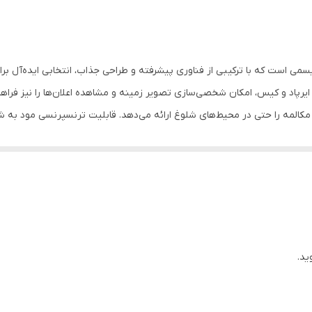
ضدآب با استاندارد IPX۴
تو گوشی
ولی مدرن از برند ویسمی است که با ترکیبی از فناوری پیشرفته و طراحی جذاب، انتخابی ایده
بی‌ سیم
یرپاد و کیس، امکان شخصی‌سازی تصویر زمینه و مشاهده اعلان‌ها را نیز فرا
المه را حتی در محیط‌های شلوغ ارائه می‌دهد. قابلیت ترنسپرنسی مود به شما
نسخه 5.3
موسیقی، صدای محیط اطراف را نیز بشنوید. اتصال این ایرپاد به دستگاه‌های iOS و اندروید س
دارد
مدیریت یا حجم صدا را تنظیم کنید. یکی از ویژگی‌های منحصربه‌فرد 
این محصول، آن را به گزینه‌ای مناسب برای ورزش یا استفاده در شرایط مختلف تبدیل کرده است
سنسور تنظیم صدا و پخش موسیقی روی ایرپاد
کرد که به شما امکان می‌دهد دوربین گوشی خود را از راه 
قابلیت حذف نویز (ANC)
مت مناسب را به مشتریان خود ارائه دهیم.
دارای صفحه نمایش لمسی رنگی / کنترل لمسی از روی صفحه نمایش 
ید.
نمایش اعلان‌ها و پیام‌ها روی کیس شارژ
Bluetooth