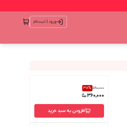
ورود | ثبت‌نام
38
%
590,000
360,000
افزودن به سبد خرید