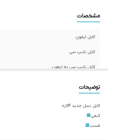
مشخصات
کابل ایفون
کابل تایپ سی
کابل تایپ سی به ایفون
2 سر تایپ سی
توضیحات
کابل نسل جدید ۴کاره
کنفی
🟫
فست
🟫
دیتا
🟫