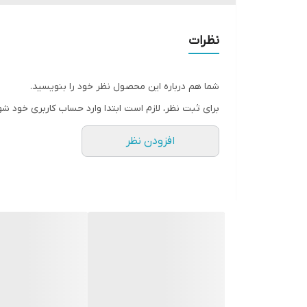
پک دار
🟫
مناسب برای آیفون و اندروید
نظرات
برای تمامی مدل های گوشی (usb به ایفون -usb به تایپ سی -2 سر تایپ سی - تایپ سی به ایفون
شما هم درباره این محصول نظر خود را بنویسید.
برای ثبت نظر، لازم است ابتدا وارد حساب کاربری خود شو
افزودن نظر