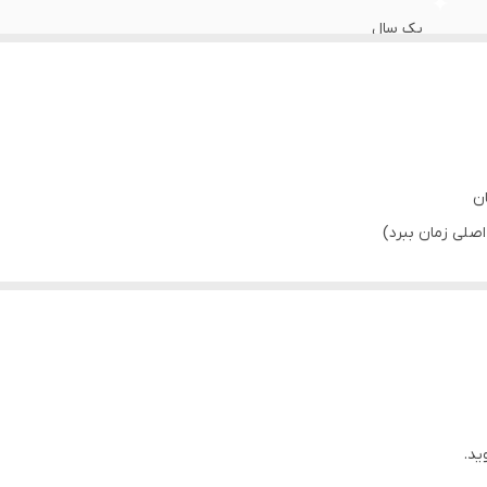
یک سال
مدل A2562
اصل ویتنام
دارد
ان
صلی زمان ببرد)
Lightning به USB-C
ایفون 11 الی 14 پرو مکس
دارد
ید.