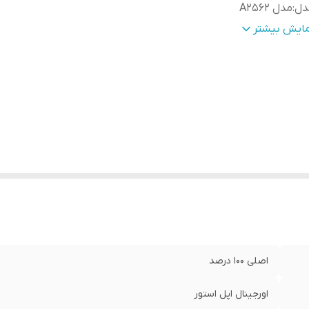
دل
:
مدل A2562
بلیت‌های ویژه
:
اصل ویتنام
مایش بیشتر
ست شارژ
:
دارد
رت ها
:
Lightning به USB-C
زگار با
:
ایفون 11 الی 14 پرو مکس
رای دیتا برای انتقال اطلاعات
:
دارد
اصلی 100 درصد
اورجینال اپل استور