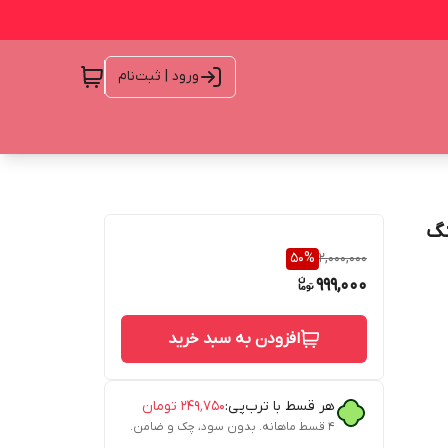
ورود | ثبت‌نام
نینگ
50
%
2,000,000
999,000
افزودن به سبد خرید
هر قسط با ترب‌پی:
۲۴۹٬۷۵۰
تومان
۴ قسط ماهانه. بدون سود، چک و ضامن.