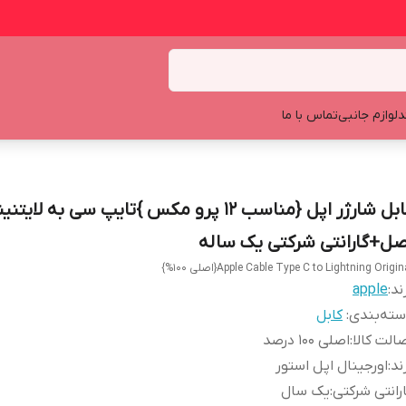
د
لوازم جانبی
تماس با ما
کابل شارژر اپل {مناسب 12 پرو مکس }تایپ سی به لایت
صل+گارانتی شرکتی یک ساله
Apple Cable Type C to Lightning Origin{اصلی 100%}
ند:
apple
ته‌بندی
:
کابل
الت کالا
:
اصلی 100 درصد
ند
:
اورجینال اپل استور
رانتی شرکتی
:
یک سال