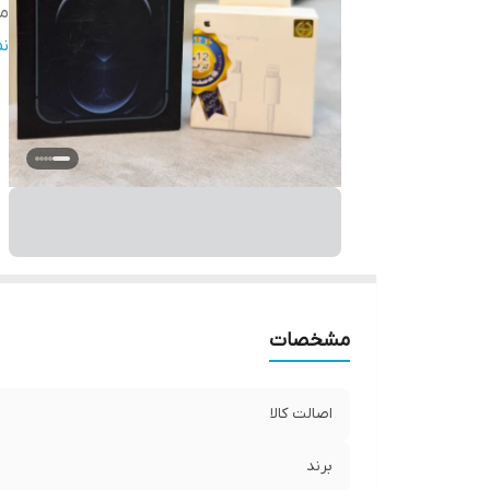
م
قا
ن
ف
پو
سا
دا
مشخصات
اصالت کالا
برند