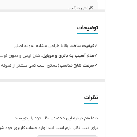
گارانتی شرکتی
مدل
توضیحات
قابلیت‌های ویژه
✔
کیفیت ساخت بالا
با طراحی مشابه نمونه اصلی
فست شارژ
✔
عدم آسیب به باتری و موبایل
، شارژ ایمن و بدون نوس
✔
سرعت شارژ مناسب
(ممکن است کمی بیشتر از نمونه ا
پورت ها
✔
نوع رابط:
لایتنینگ (Lightning)
سازگار با
✔
درگاه ارتباطی:
USB Type-C
✔
طول کابل:
1 متر
دارای دیتا برای انتقال اطلاعات
نظرات
✔
مناسب برای:
آیفون 13 و سایر مدل‌های اپل با درگاه لایتنینگ
مناسب برای آیفون 11-12-13-14
شما هم درباره این محصول نظر خود را بنویسید.
برای ثبت نظر، لازم است ابتدا وارد حساب کاربری خود شو