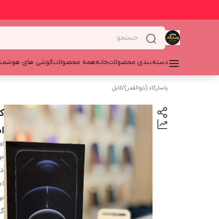
دسته‌بندی محصولات
خانه
همه محصولات
گوشی های هوشمن
پاسارگاد (ذوالقدر)
/
کابل
ا
al
بر
دس
اص
بر
گا