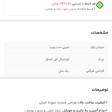
هر قسط با ترب‌پی:
۲۴۹٬۷۵۰
تومان
۴ قسط ماهانه. بدون سود، چک و ضامن.
مشخصات
اصالت کالا
اصلی 100 درصد
برند
اورجینال اپل استور
گارانتی شرکتی
یک سال
مدل
مدل A2562
توضیحات
قابلیت‌های ویژه
اصل ویتنام
✔
کیفیت ساخت بالا
با طراحی مشابه نمونه اصلی
فست شارژ
دارد
✔
عدم آسیب به باتری و موبایل
، شارژ ایمن و بدون نوسان