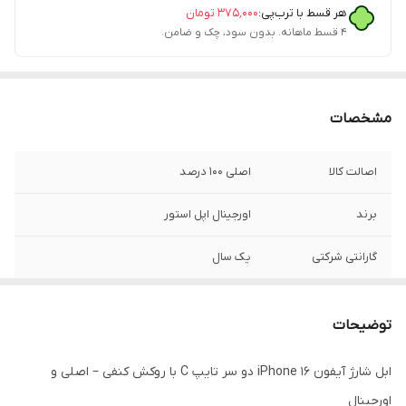
هر قسط با ترب‌پی:
۳۷۵٬۰۰۰
تومان
۴ قسط ماهانه. بدون سود، چک و ضامن.
مشخصات
اصالت کالا
اصلی 100 درصد
برند
اورجینال اپل استور
گارانتی شرکتی
یک سال
قابلیت‌های ویژه
اصل ویتنام
توضیحات
فست شارژ
دارد
ابل شارژ آیفون iPhone 16 دو سر تایپ C با روکش کنفی – اصلی و
پورت ها
2 سر تایپ سی
اورجینال