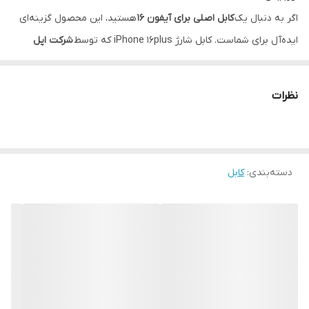
سازگار با
ایفون 15 الی 17 پرمکس
اگر به دنبال یک
کابل اصلی برای آیفون 16
هستید، این محصول گزینه‌ای
ایده‌آل برای شماست. کابل شارژ iPhone 16plus که توسط
شرکت اپل
(Apple)
تولید شده، از نوع
دو سر تایپ C (USB-C to USB-C)
می‌باشد و
برای شارژ سریع و ایمن گوشی‌های نسل جدید اپل، به‌خصوص آیفون
نظرات
116plus و مدل‌های بالاتر، طراحی شده است.
این کابل دارای
روکش کنفی مقاوم
بوده که علاوه بر افزایش دوام، از
آسیب‌دیدگی و پارگی در اثر استفاده روزمره جلوگیری می‌کند.
طول کابل
یک متر
دسته‌بندی
:
کابل
بوده و گزینه‌ای مناسب برای استفاده در منزل، محل کار یا خودرو
می‌باشد.
دندانه‌های طلایی رنگ
در داخل سوکت‌ها قابل مشاهده است که
نشانه‌
اصلی بودن کابل
می‌باشد و تنها در کابل‌های اورجینال اپل وجود دارد.
🔌 این کابل شارژ آیفون 16، انتخابی مطمئن برای کسانی است که به دنبال
سرعت، کیفیت و اصالت هستند.