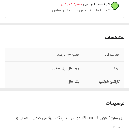
هر قسط با ترب‌پی:
۴۱۲٬۵۰۰
تومان
۴ قسط ماهانه. بدون سود، چک و ضامن.
مشخصات
اصالت کالا
اصلی 100 درصد
برند
اورجینال اپل استور
گارانتی شرکتی
یک سال
قابلیت‌های ویژه
اصل ویتنام
توضیحات
فست شارژ
دارد
ابل شارژ آیفون iPhone 16 دو سر تایپ C با روکش کنفی – اصلی و
پورت ها
2 سر تایپ سی
اورجینال