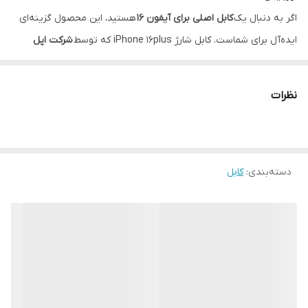
سازگار با
ایفون 15 الی 17 پرمکس
اگر به دنبال یک
کابل اصلی برای آیفون 16
هستید، این محصول گزینه‌ای
ایده‌آل برای شماست. کابل شارژ iPhone 16plus که توسط
شرکت اپل
(Apple)
تولید شده، از نوع
دو سر تایپ C (USB-C to USB-C)
می‌باشد و
برای شارژ سریع و ایمن گوشی‌های نسل جدید اپل، به‌خصوص آیفون
نظرات
116plus و مدل‌های بالاتر، طراحی شده است.
این کابل دارای
روکش کنفی مقاوم
بوده که علاوه بر افزایش دوام، از
آسیب‌دیدگی و پارگی در اثر استفاده روزمره جلوگیری می‌کند.
طول کابل
یک متر
دسته‌بندی
:
کابل
بوده و گزینه‌ای مناسب برای استفاده در منزل، محل کار یا خودرو
می‌باشد.
دندانه‌های طلایی رنگ
در داخل سوکت‌ها قابل مشاهده است که
نشانه‌
اصلی بودن کابل
می‌باشد و تنها در کابل‌های اورجینال اپل وجود دارد.
🔌 این کابل شارژ آیفون 16، انتخابی مطمئن برای کسانی است که به دنبال
سرعت، کیفیت و اصالت هستند.