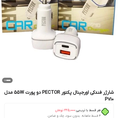
شارژر فندکی اورجینال پکتور PECTOR دو پورت 55W مدل
P710
هر قسط با ترب‌پی:
۲۲۵٬۰۰۰
تومان
۴ قسط ماهانه. بدون سود، چک و ضامن.