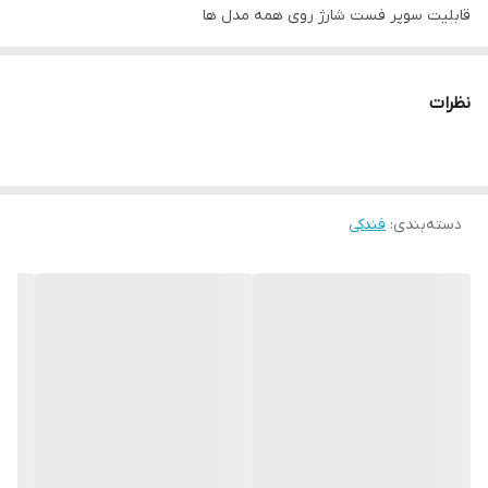
قابلیت سوپر فست شارژ روی همه مدل ها
تعداد رنگ
سفید
نظرات
توضیحات بدنه
دارای LED رنگی / جنس بدنه ABS مقاوم
سازگار با گوشی موبایل
دسته‌بندی
:
فندکی
سازگار با همه گوشی های بازار