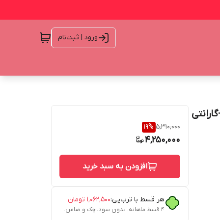
ورود | ثبت‌نام
PB30 ظرفیت 30000 اصل+گارانتی
19
%
5,310,000
4,250,000
افزودن به سبد خرید
هر قسط با ترب‌پی:
۱٬۰۶۲٬۵۰۰
تومان
۴ قسط ماهانه. بدون سود، چک و ضامن.