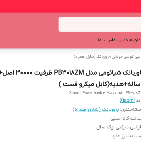
د
لوازم جانبی
تماس با ما
انبی گوشی موبایل
/
پاوربانک (شارژر همراه)
پاوربانک شیائومی مدل 18ZM
Xiaomi Power bank 3 30000mAh PB3018
ند:
Xiaomi
ته‌بندی
:
پاوربانک (شارژر همراه)
الت کالا
:
اصلی
رانتی شرکتی
:
یک سال
ست شارژ
:
دارد