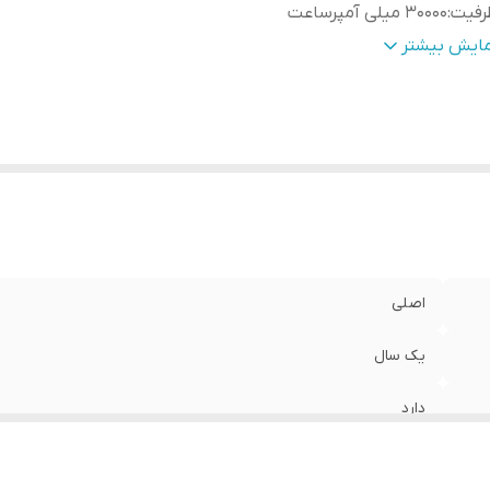
رفیت
:
30000 میلی آمپرساعت
بلیت شارژ سریع (Fast Charging)
:
دارد
مایش بیشتر
نس بدنه
:
پلاستیک
عداد پورت خروجی
:
3 عدد، USB-C، USB
لام همراه
:
کابل MicroUSB، دفترچه راهنما
یر
:
پشتیبانی از PD 3.0، قابلیت شارژ
سیستم محافظت در برابر اتصال کوتاه، شارژ و دشارژ بیش از حد، ا
ولتاژ، جریان و دما
اصلی
یک سال
دارد
30000 میلی آمپرساعت