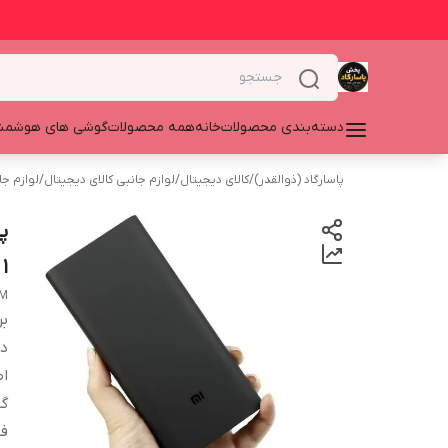
دسته‌بندی محصولات
خانه
همه محصولات
گوشی های هوشمن
پاسارگاد (ذوالقدر)
/
کالای دیجیتال
/
لوازم جانبی کالای دیجیتال
/
لوازم ج
1 ساله+هدیه(کابل میکرو فست )
ZM
بر
دس
اص
گا
ف