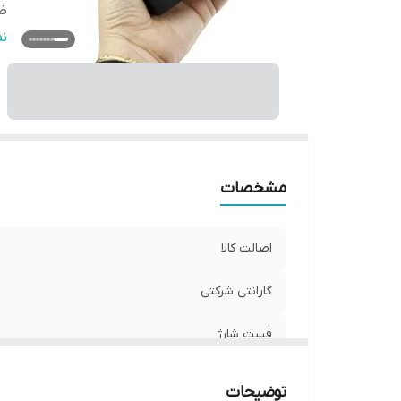
ظ
قا
ن
ج
ت
اق
سا
مشخصات
اصالت کالا
گارانتی شرکتی
فست شارژ
ظرفیت
توضیحات