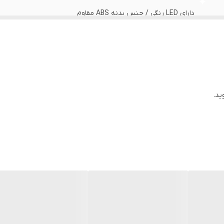
دارای LED رنگی / جنس بدنه ABS مقاوم
سازگار با گوشی موبایل
ید.