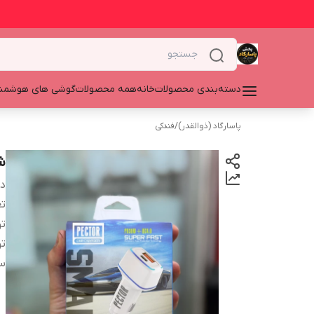
دسته‌بندی محصولات
خانه
همه محصولات
گوشی های هوشمن
پاسارگاد (ذوالقدر)
/
فندکی
شا
دس
تع
ت
ت
سا