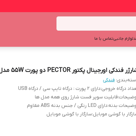
د
لوازم جانبی
تماس با ما
رژر فندکی اورجینال پکتور PECTOR دو پورت 55W مدل P710
ته‌بندی
:
فندکی
داد درگاه خروجی
:
دارای 2 پورت : درگاه تایپ سی / درگاه USB
وضیحات
:
قابلیت سوپر فست شارژ روی همه مدل ها
وضیحات بدنه
:
دارای LED رنگی / جنس بدنه ABS مقاوم
زگار با گوشی موبایل
:
سازگار با گوشی موبایل